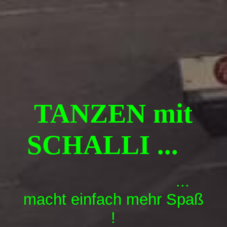
Über Uns
News
TANZEN mit
Wer ist Schalli
SCHALLI ...
Tanzkursangebot
...
Schalli´s KIDS
macht einfach mehr Spaß
!